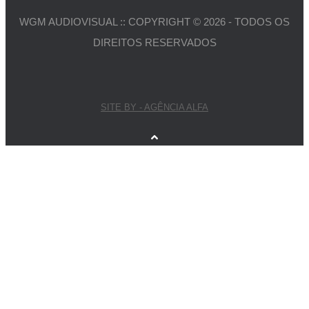
WGM AUDIOVISUAL :: COPYRIGHT © 2026 - TODOS OS
DIREITOS RESERVADOS
SITE BY - AGÊNCIA ALFA