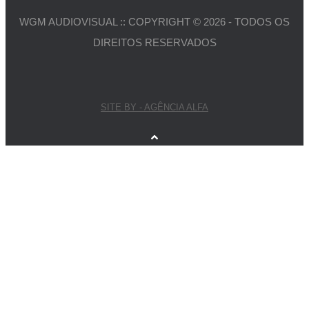
WGM AUDIOVISUAL :: COPYRIGHT © 2026 - TODOS OS
DIREITOS RESERVADOS
SITE BY - AGÊNCIA ALFA