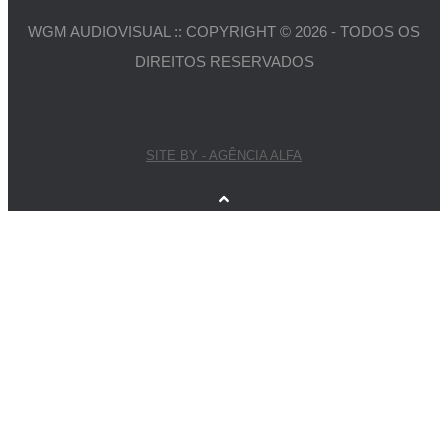
WGM AUDIOVISUAL :: COPYRIGHT © 2026 - TODOS OS
DIREITOS RESERVADOS
SITE BY - AGÊNCIA ALFA