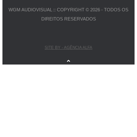
WGM AUDIOVISUAL :: COPYRIGHT © 2026 - TODOS OS
DIREITOS RESERVADOS
SITE BY - AGÊNCIA ALFA