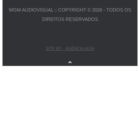
WGM AUDIOVISUAL :: COPYRIGHT © 2026 - TODOS OS
DIREITOS RESERVADOS
SITE BY - AGÊNCIA ALFA