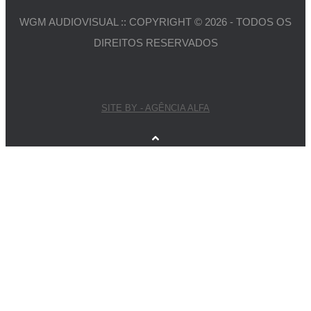
WGM AUDIOVISUAL :: COPYRIGHT © 2026 - TODOS OS
DIREITOS RESERVADOS
SITE BY - AGÊNCIA ALFA