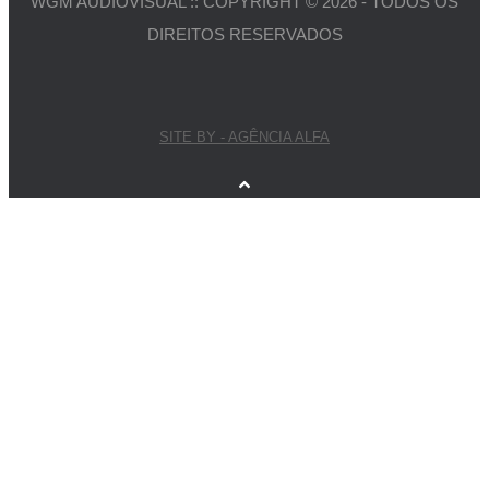
WGM AUDIOVISUAL :: COPYRIGHT © 2026 - TODOS OS
DIREITOS RESERVADOS
SITE BY - AGÊNCIA ALFA