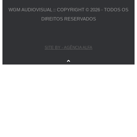
WGM AUDIOVISUAL :: COPYRIGHT © 2026 - TODOS OS
DIREITOS RESERVADOS
SITE BY - AGÊNCIA ALFA