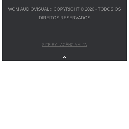
WGM AUDIOVISUAL :: COPYRIGHT © 2026 - TODOS OS
DIREITOS RESERVADOS
SITE BY - AGÊNCIA ALFA